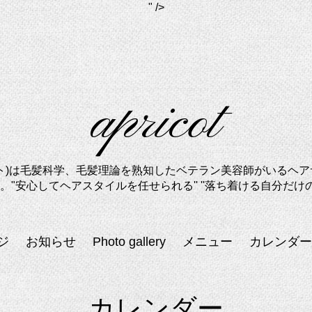
" />
apricot
リコット)は毛髪科学、毛髪理論を熟知したベテラン美容師がいる
"安心してヘアスタイルを任せられる'' ''落ち着ける自分だけの
ジ
お知らせ
Photo gallery
メニュー
カレンダー
カレンダー