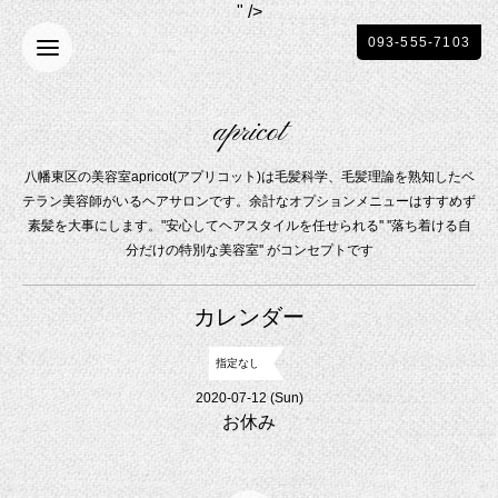
" />
093-555-7103
apricot
八幡東区の美容室apricot(アプリコット)は毛髪科学、毛髪理論を熟知したベ
テラン美容師がいるヘアサロンです。余計なオプションメニューはすすめず
素髪を大事にします。"安心してヘアスタイルを任せられる'' ''落ち着ける自
分だけの特別な美容室'' がコンセプトです
カレンダー
指定なし
2020-07-12 (Sun)
お休み