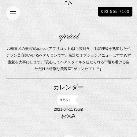
" />
093-555-7103
apricot
八幡東区の美容室apricot(アプリコット)は毛髪科学、毛髪理論を熟知したベ
テラン美容師がいるヘアサロンです。余計なオプションメニューはすすめず
素髪を大事にします。"安心してヘアスタイルを任せられる'' ''落ち着ける自
分だけの特別な美容室'' がコンセプトです
カレンダー
指定なし
2021-04-11 (Sun)
お休み