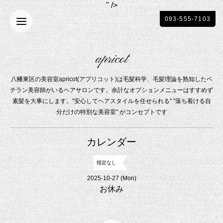
" />
093-555-7103
apricot
八幡東区の美容室apricot(アプリコット)は毛髪科学、毛髪理論を熟知したベ
テラン美容師がいるヘアサロンです。余計なオプションメニューはすすめず
素髪を大事にします。"安心してヘアスタイルを任せられる'' ''落ち着ける自
分だけの特別な美容室'' がコンセプトです
カレンダー
指定なし
2025-10-27 (Mon)
お休み