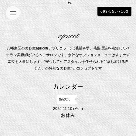
" />
093-555-7103
apricot
八幡東区の美容室apricot(アプリコット)は毛髪科学、毛髪理論を熟知したベ
テラン美容師がいるヘアサロンです。余計なオプションメニューはすすめず
素髪を大事にします。"安心してヘアスタイルを任せられる'' ''落ち着ける自
分だけの特別な美容室'' がコンセプトです
カレンダー
指定なし
2025-11-10 (Mon)
お休み