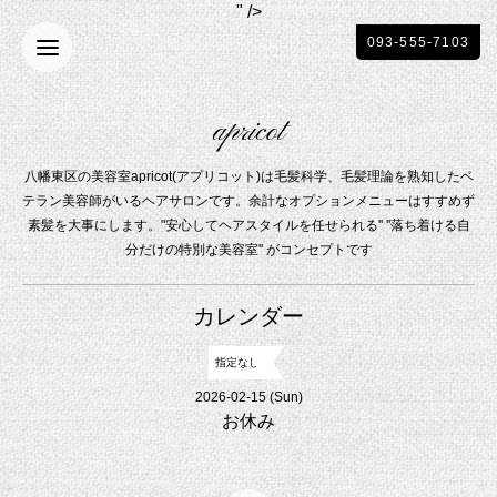
" />
093-555-7103
apricot
八幡東区の美容室apricot(アプリコット)は毛髪科学、毛髪理論を熟知したベ
テラン美容師がいるヘアサロンです。余計なオプションメニューはすすめず
素髪を大事にします。"安心してヘアスタイルを任せられる'' ''落ち着ける自
分だけの特別な美容室'' がコンセプトです
カレンダー
指定なし
2026-02-15 (Sun)
お休み