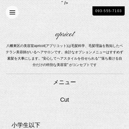
" />
093-555-7103
apricot
八幡東区の美容室apricot(アプリコット)は毛髪科学、毛髪理論を熟知したベ
テラン美容師がいるヘアサロンです。余計なオプションメニューはすすめず
素髪を大事にします。"安心してヘアスタイルを任せられる'' ''落ち着ける自
分だけの特別な美容室'' がコンセプトです
メニュー
Cut
小学生以下